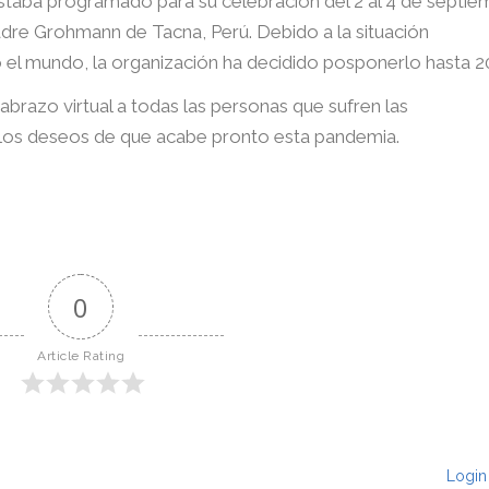
taba programado para su celebración del 2 al 4 de septie
adre Grohmann de Tacna, Perú. Debido a la situación
 el mundo, la organización ha decidido posponerlo hasta 2
azo virtual a todas las personas que sufren las
 los deseos de que acabe pronto esta pandemia.
0
Article Rating
Login